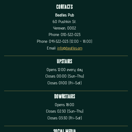
Contacts
Beatles Pub
60 Pushkin St.
Yerevan, 0002
Phone: 010‑522‑023
Phone: 041‑522‑023
(12.00 - 18.00)
Email:
info@beatles.am
Upstairs
Opens 12:00 every day
Closes 00:00 (Sun–Thu)
Closes 01:00 (Fri–Sat)
Downstairs
Opens 18:00
Closes 02:30 (Sun–Thu)
Closes 03:30 (Fri–Sat)
Social Media